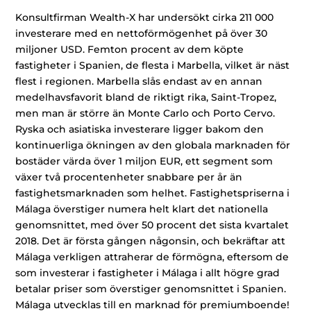
Konsultfirman Wealth-X har undersökt cirka 211 000
investerare med en nettoförmögenhet på över 30
miljoner USD. Femton procent av dem köpte
fastigheter i Spanien, de flesta i Marbella, vilket är näst
flest i regionen. Marbella slås endast av en annan
medelhavsfavorit bland de riktigt rika, Saint-Tropez,
men man är större än Monte Carlo och Porto Cervo.
Ryska och asiatiska investerare ligger bakom den
kontinuerliga ökningen av den globala marknaden för
bostäder värda över 1 miljon EUR, ett segment som
växer två procentenheter snabbare per år än
fastighetsmarknaden som helhet. Fastighetspriserna i
Málaga överstiger numera helt klart det nationella
genomsnittet, med över 50 procent det sista kvartalet
2018. Det är första gången någonsin, och bekräftar att
Málaga verkligen attraherar de förmögna, eftersom de
som investerar i fastigheter i Málaga i allt högre grad
betalar priser som överstiger genomsnittet i Spanien.
Málaga utvecklas till en marknad för premiumboende!