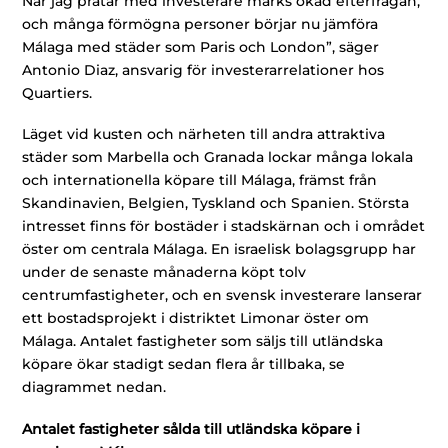
När jag pratar med investerare märks ökad efterfrågan,
och många förmögna personer börjar nu jämföra
Málaga med städer som Paris och London”, säger
Antonio Diaz, ansvarig för investerarrelationer hos
Quartiers.
Läget vid kusten och närheten till andra attraktiva
städer som Marbella och Granada lockar många lokala
och internationella köpare till Málaga, främst från
Skandinavien, Belgien, Tyskland och Spanien. Största
intresset finns för bostäder i stadskärnan och i området
öster om centrala Málaga. En israelisk bolagsgrupp har
under de senaste månaderna köpt tolv
centrumfastigheter, och en svensk investerare lanserar
ett bostadsprojekt i distriktet Limonar öster om
Málaga. Antalet fastigheter som säljs till utländska
köpare ökar stadigt sedan flera år tillbaka, se
diagrammet nedan.
Antalet fastigheter sålda till utländska köpare i