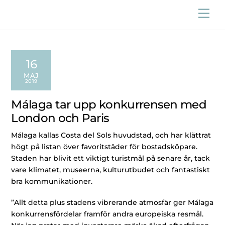
Skip
Men
to
content
16
MAJ
2019
Málaga tar upp konkurrensen med
London och Paris
Málaga kallas Costa del Sols huvudstad, och har klättrat
högt på listan över favoritstäder för bostadsköpare.
Staden har blivit ett viktigt turistmål på senare år, tack
vare klimatet, museerna, kulturutbudet och fantastiskt
bra kommunikationer.
”Allt detta plus stadens vibrerande atmosfär ger Málaga
konkurrensfördelar framför andra europeiska resmål.