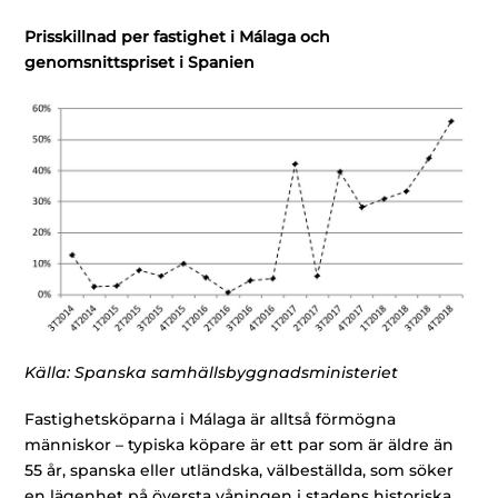
Prisskillnad per fastighet i Málaga och
genomsnittspriset i Spanien
Källa: Spanska samhällsbyggnadsministeriet
Fastighetsköparna i Málaga är alltså förmögna
människor – typiska köpare är ett par som är äldre än
55 år, spanska eller utländska, välbeställda, som söker
en lägenhet på översta våningen i stadens historiska