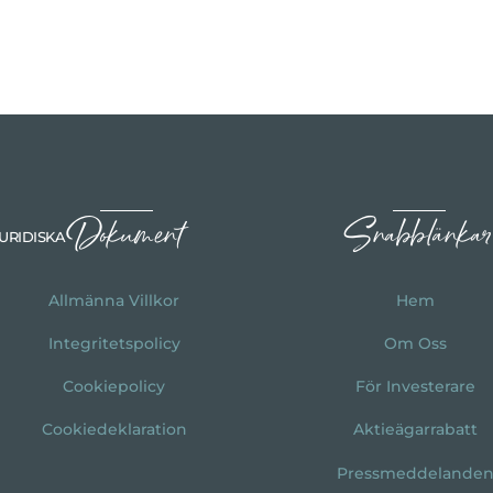
Dokument
Snabblänkar
URIDISKA
Allmänna Villkor
Hem
Integritetspolicy
Om Oss
Cookiepolicy
För Investerare
Cookiedeklaration
Aktieägarrabatt
Pressmeddelande