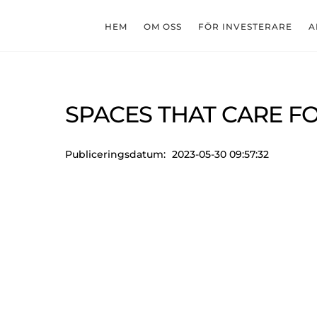
Skip
to
HEM
OM OSS
FÖR INVESTERARE
A
content
SPACES THAT CARE F
Publiceringsdatum:
2023-05-30 09:57:32