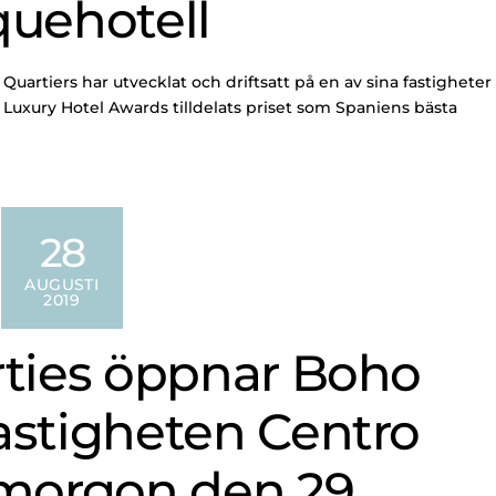
quehotell
uartiers har utvecklat och driftsatt på en av sina fastigheter
Luxury Hotel Awards tilldelats priset som Spaniens bästa
28
AUGUSTI
2019
rties öppnar Boho
astigheten Centro
imorgon den 29