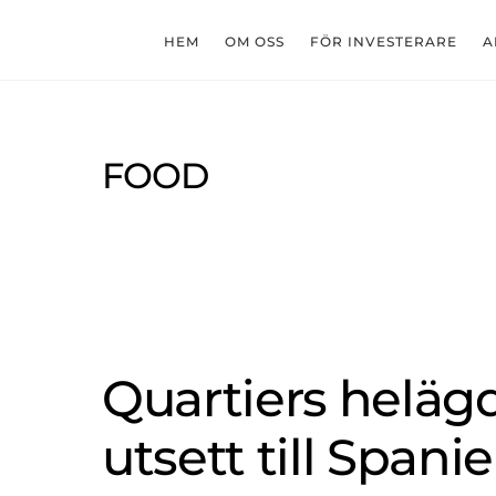
Skip
to
HEM
OM OSS
FÖR INVESTERARE
A
content
FOOD
Quartiers heläg
utsett till Spanie