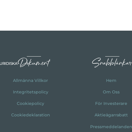
Dokument
Snabblänkar
URIDISKA
Allmänna Villkor
Hem
Integritetspolicy
Om Oss
Cookiepolicy
För Investerare
Cookiedeklaration
Aktieägarrabatt
Pressmeddelande