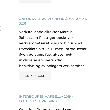
ANFÖRANDE AV VD INFÖR ÅRSSTÄMMA
2021
t
d
Verkställande direktör Marcus
Johansson Prakt ger beskriver
verksamhetsåret 2020 och hur 2021
utvecklats hittills. Filmen introducerar
även bolagets fastigheter och
inkluderar en översiktlig
beskrivning av bolagets verksamhet.
SE INLÄGGET
INTERBOURSE MARBELLA 2019 -
FOTBOLLSTURNERING
Quartiers Properties stod som