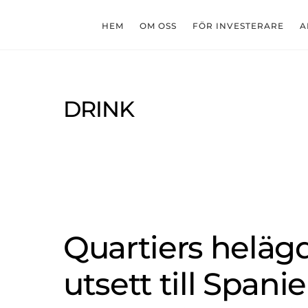
Skip
to
HEM
OM OSS
FÖR INVESTERARE
A
content
DRINK
Quartiers heläg
utsett till Spanie