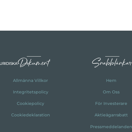
Dokument
Snabblänkar
URIDISKA
Allmänna Villkor
Hem
Integritetspolicy
Om Oss
Cookiepolicy
För Investerare
Cookiedeklaration
Aktieägarrabatt
Pressmeddelande