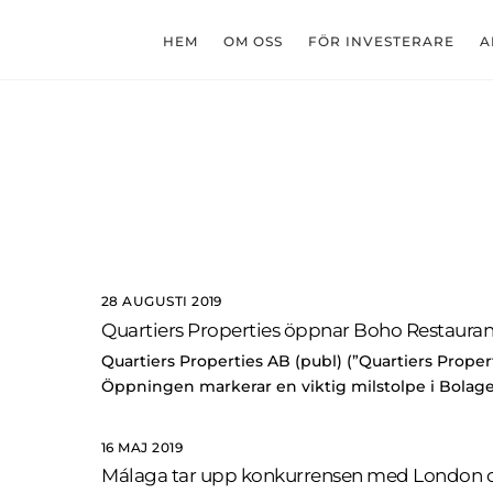
Skip
to
HEM
OM OSS
FÖR INVESTERARE
A
content
28 AUGUSTI 2019
Quartiers Properties öppnar Boho Restauran
Quartiers Properties AB (publ) (”Quartiers Prope
Öppningen markerar en viktig milstolpe i Bolage
16 MAJ 2019
Málaga tar upp konkurrensen med London o