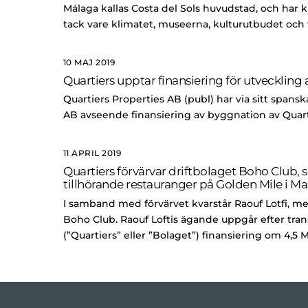
Málaga kallas Costa del Sols huvudstad, och har kl
tack vare klimatet, museerna, kulturutbudet och
10 MAJ 2019
Quartiers upptar finansiering för utveckling 
Quartiers Properties AB (publ) har via sitt span
AB avseende finansiering av byggnation av Quart
11 APRIL 2019
Quartiers förvärvar driftbolaget Boho Club,
tillhörande restauranger på Golden Mile i Ma
I samband med förvärvet kvarstår Raouf Lotfi, med
Boho Club. Raouf Loftis ägande uppgår efter tran
(”Quartiers” eller ”Bolaget”) finansiering om 4,5