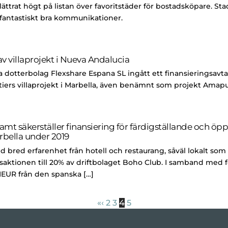
ättrat högt på listan över favoritstäder för bostadsköpare. Stade
 fantastiskt bra kommunikationer.
av villaprojekt i Nueva Andalucia
ska dotterbolag Flexshare Espana SL ingått ett finansieringsa
iers villaprojekt i Marbella, även benämnt som projekt Amapur
 samt säkerställer finansiering för färdigställande och
rbella under 2019
 bred erfarenhet från hotell och restaurang, såväl lokalt som 
saktionen till 20% av driftbolaget Boho Club. I samband med f
 MEUR från den spanska […]
«
‹
2
3
4
5