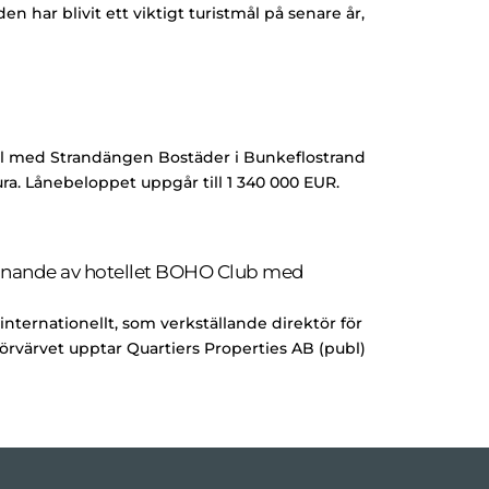
n har blivit ett viktigt turistmål på senare år,
vtal med Strandängen Bostäder i Bunkeflostrand
a. Lånebeloppet uppgår till 1 340 000 EUR.
 öppnande av hotellet BOHO Club med
internationellt, som verkställande direktör för
örvärvet upptar Quartiers Properties AB (publ)